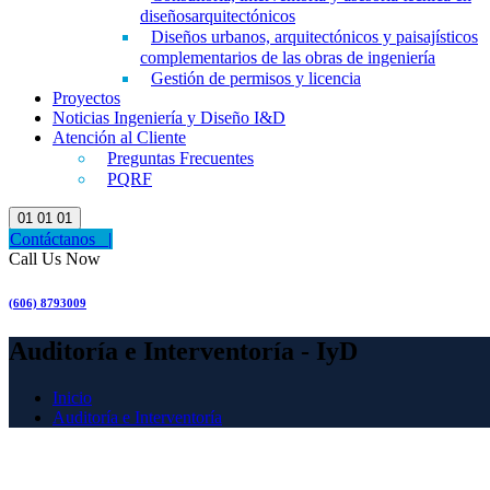
diseñosarquitectónicos
Diseños urbanos, arquitectónicos y paisajísticos
complementarios de las obras de ingeniería
Gestión de permisos y licencia
Proyectos
Noticias Ingeniería y Diseño I&D
Atención al Cliente
Preguntas Frecuentes
PQRF
01
01
01
Contáctanos |
Call Us Now
(606) 8793009
Auditoría e Interventoría - IyD
Inicio
Auditoría e Interventoría