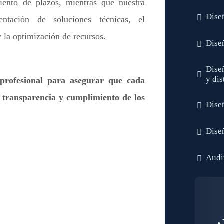
iento de plazos, mientras que nuestra
Dise
entación de soluciones técnicas, el
 la optimización de recursos.
Dise
Dise
y dis
profesional para asegurar que cada
, transparencia y cumplimiento de los
Dise
Dise
Audit
¿