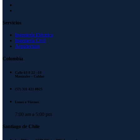
Servicios
Ingeniería Eléctrica
Ingeniería Civil
Arquitectura
Colombia
Calle 63 # 22 –10
Manizales – Caldas
(57) 311 421 0825
Lunes a Viernes
7:00 am a 5:00 pm
Santiago de Chile