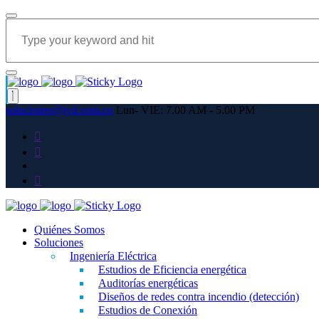
soluciones@iyd.com.co
Lun- VIE: 7.00 AM - 5.00 PM
Quiénes Somos
Soluciones
Ingeniería Eléctrica
Estudios de Eficiencia energética
Auditorías energéticas
Diseños de redes contra incendio (detección)
Estudios de Conexión