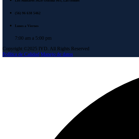
Los Militares 5620 Oficina 905, Las condes
(56) 96 638 5462
Lunes a Viernes
7:00 am a 5:00 pm
Copyright ©2025 IYD. All Rights Reserved
Política de Calidad
Manejo de datos