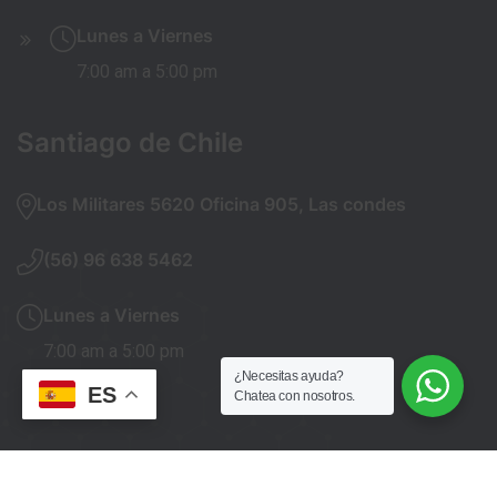
Lunes a Viernes
7:00 am a 5:00 pm
Santiago de Chile
Los Militares 5620 Oficina 905, Las condes
(56) 96 638 5462
Lunes a Viernes
7:00 am a 5:00 pm
¿Necesitas ayuda?
ES
Chatea con nosotros.