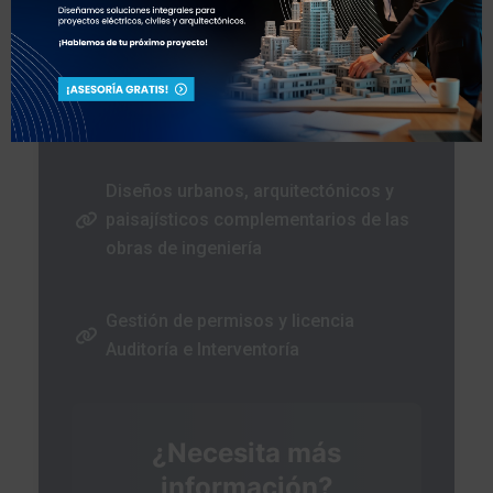
Nuestros Servicios
Consultoría, interventoría y asesoría
técnica en diseños arquitectónicos
Diseños urbanos, arquitectónicos y
paisajísticos complementarios de las
obras de ingeniería
Gestión de permisos y licencia
Auditoría e Interventoría
¿Necesita más
información?